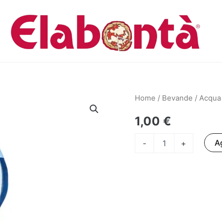
Home
/
Bevande
/ Acqua 
1,00
€
Acqua
Ag
-
+
frizzante
50cl
quantità