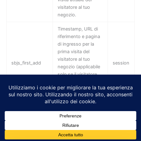
visitatore al tuo
negozio.
Timestamp, URL di
riferimento e pagina
di ingresso per la
prima visita del
visitatore al tuo
sbjs_first_add
session
negozio (applicabile
solo se il visitatore
ritorna prima della
scadenza della
sessione)
Copyright © 2026 | J & M Creativity Srl P.iva: 04238990230