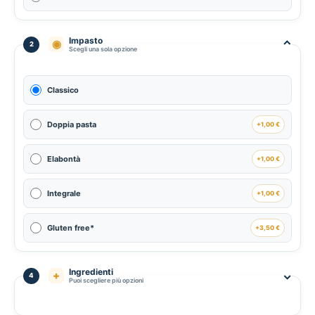
Impasto
⌃
◉
2
Scegli una sola opzione
Classico
Doppia pasta
+1,00 €
Elabontà
+1,00 €
Integrale
+1,00 €
Gluten free*
+3,50 €
Ingredienti
⌃
+
4
Puoi scegliere più opzioni