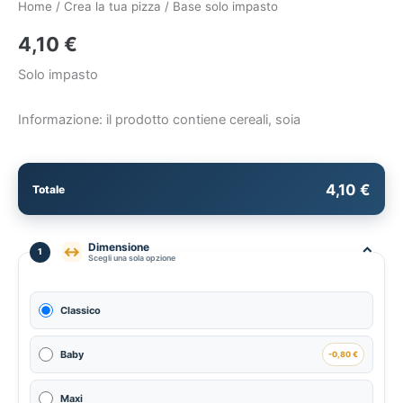
Home
/
Crea la tua pizza
/ Base solo impasto
4,10
€
Solo impasto
Informazione: il prodotto contiene cereali, soia
4,10 €
Totale
Dimensione
⌃
↔
1
Scegli una sola opzione
Classico
Baby
-0,80 €
Maxi