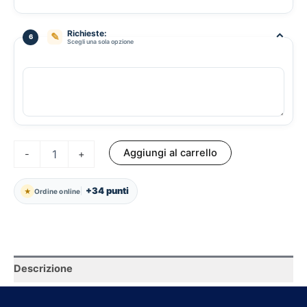
Richieste:
⌃
✎
6
Scegli una sola opzione
Battipaglia
Aggiungi al carrello
-
+
quantità
+34 punti
★
Ordine online
Descrizione
Impasto Elabontà, pomodoro biologico Petrilli, bufala D.O.P.