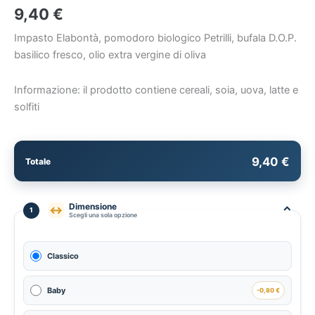
9,40
€
Impasto Elabontà, pomodoro biologico Petrilli, bufala D.O.P.
basilico fresco, olio extra vergine di oliva
Informazione: il prodotto contiene cereali, soia, uova, latte e
solfiti
9,40 €
Totale
Dimensione
⌃
↔
1
Scegli una sola opzione
Classico
Baby
-0,80 €