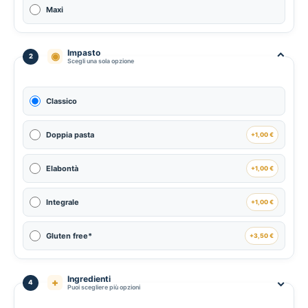
Maxi
Impasto
⌃
◉
2
Scegli una sola opzione
Classico
Doppia pasta
+1,00 €
Elabontà
+1,00 €
Integrale
+1,00 €
Gluten free*
+3,50 €
Ingredienti
⌃
+
4
Puoi scegliere più opzioni