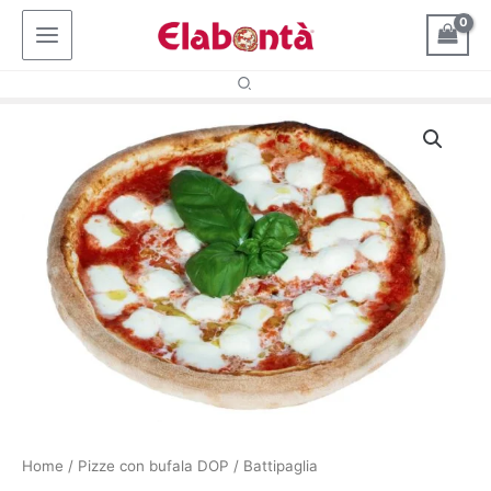
Vai
al
contenuto
Home
/
Pizze con bufala DOP
/ Battipaglia