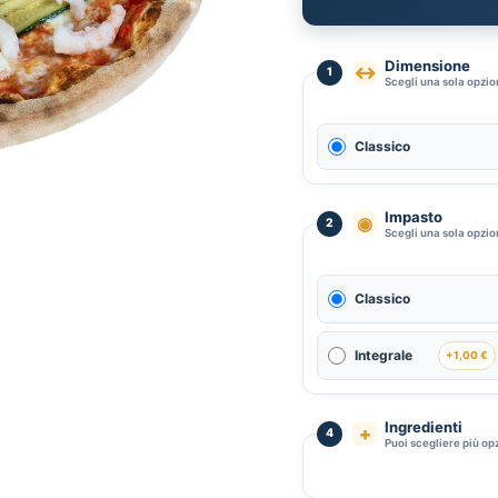
Dimensione
↔
1
Scegli una sola opzi
Classico
Impasto
◉
2
Scegli una sola opzi
Classico
Integrale
+1,00 €
Ingredienti
+
4
Puoi scegliere più op