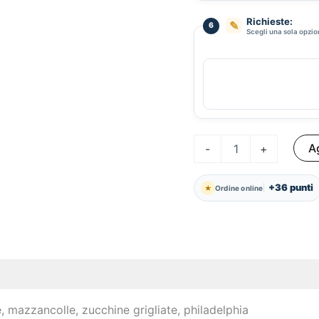
Richieste:
✎
6
Scegli una sola opzi
Deco
Ag
-
+
quantità
+36 punti
★
Ordine online
, mazzancolle, zucchine grigliate, philadelphia