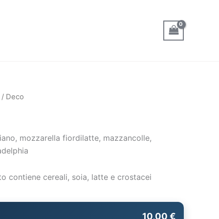
/ Deco
ano, mozzarella fiordilatte, mazzancolle,
adelphia
o contiene cereali, soia, latte e crostacei
10,00 €