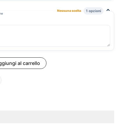
⌃
Nessuna scelta
1 opzioni
one
giungi al carrello