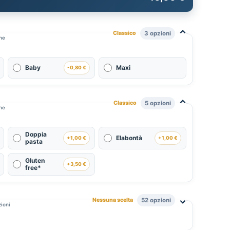
⌃
Classico
3 opzioni
one
Baby
Maxi
-0,80 €
⌃
Classico
5 opzioni
one
Doppia
Elabontà
+1,00 €
+1,00 €
pasta
Gluten
+3,50 €
free*
⌃
Nessuna scelta
52 opzioni
zioni