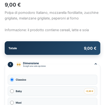
9,00
€
Polpa di pomodoro Italiano, mozzarella fiordilatte, zucchine
grigliate, melanzane grigliate, peperoni al forno
Informazione: il prodotto contiene cereali, latte e soia
9,00 €
Totale
Dimensione
⌃
↔
1
Scegli una sola opzione
Classico
Baby
-0,80 €
Maxi