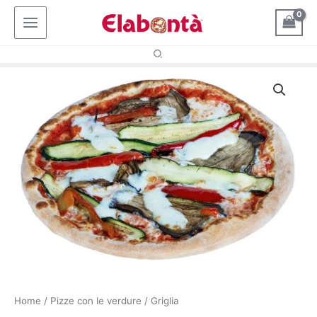
Vai
al
contenuto
Home
/
Pizze con le verdure
/ Griglia