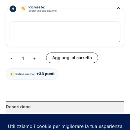
Richieste:
⌃
✎
6
Scegli una sola opzione
Griglia
Aggiungi al carrello
-
+
quantità
+33 punti
★
Ordine online
Descrizione
Polpa di pomodoro Italiano, mozzarella fiordilatte, zucchine
grigliate, melanzane grigliate, peperoni al forno