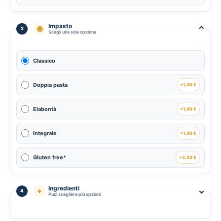
Impasto
⌃
◉
2
Scegli una sola opzione
Classico
Doppia pasta
+1,00 €
Elabontà
+1,00 €
Integrale
+1,00 €
Gluten free*
+3,50 €
Ingredienti
⌃
+
4
Puoi scegliere più opzioni