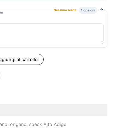
⌃
Nessuna scelta
1 opzioni
one
giungi al carrello
ano, origano, speck Alto Adige