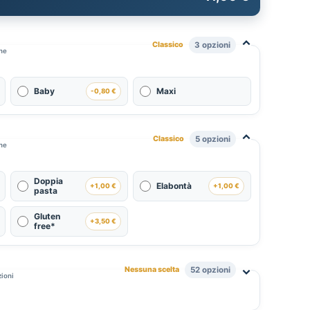
⌃
Classico
3 opzioni
one
Baby
Maxi
-0,80 €
⌃
Classico
5 opzioni
one
Doppia
Elabontà
+1,00 €
+1,00 €
pasta
Gluten
+3,50 €
free*
⌃
Nessuna scelta
52 opzioni
zioni