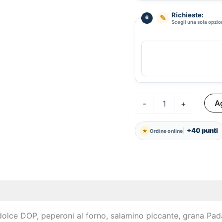
Richieste:
✎
6
Scegli una sola opzi
Lopes
Ag
-
+
quantità
+40 punti
★
Ordine online
dolce DOP, peperoni al forno, salamino piccante, grana Pad