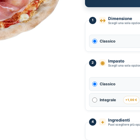
Dimensione
↔
1
Scegli una sola opzi
Classico
Impasto
◉
2
Scegli una sola opzi
Classico
Integrale
+1,00 €
Ingredienti
+
4
Puoi scegliere più op