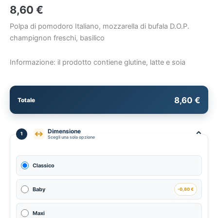
8,60
€
Polpa di pomodoro Italiano, mozzarella di bufala D.O.P.
champignon freschi, basilico
Informazione: il prodotto contiene glutine, latte e soia
8,60 €
Totale
Dimensione
⌃
↔
1
Scegli una sola opzione
Classico
Baby
-0,80 €
Maxi