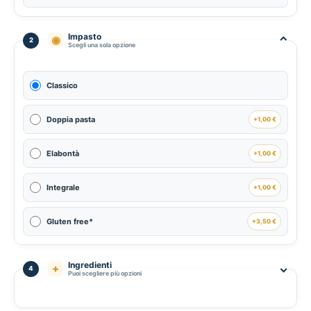
Impasto
⌃
◉
2
Scegli una sola opzione
Classico
Doppia pasta
+1,00 €
Elabontà
+1,00 €
Integrale
+1,00 €
Gluten free*
+3,50 €
Ingredienti
⌃
+
4
Puoi scegliere più opzioni