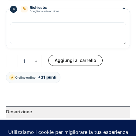
Richieste:
⌃
✎
6
Scegli una sola opzione
Mediterranea
Aggiungi al carrello
-
+
quantità
+31 punti
★
Ordine online
Descrizione
Polpa di pomodoro Italiano, mozzarella di bufala D.O.P.
champignon freschi, basilico