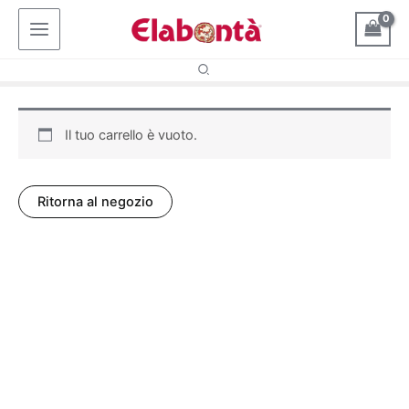
Vai
al
contenuto
Il tuo carrello è vuoto.
Ritorna al negozio