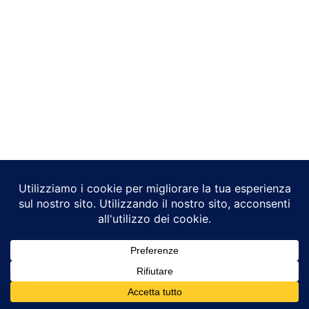
Copyright © 2026 | J & M Creativity Srl P.iva: 04238990230