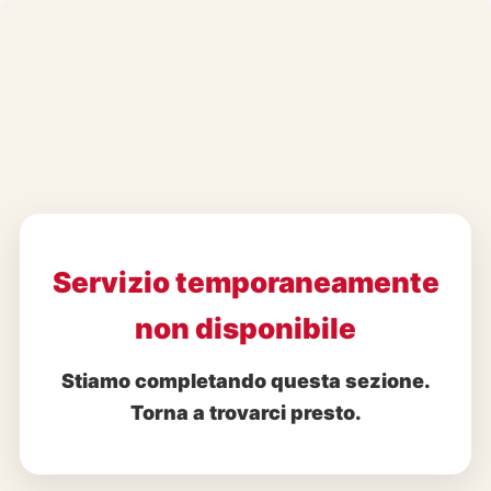
Vai
al
contenuto
Servizio temporaneamente
Servizio temporaneamente
non disponibile
non disponibile
Stiamo completando questa sezione.
Stiamo completando questa sezione.
Torna a trovarci presto.
Torna a trovarci presto.